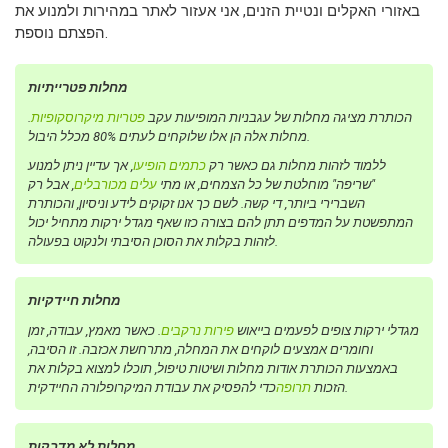
באזורי האקלים ונטיית הזנים, אני אעזור לאתר במהירות ולמנוע את
הפצתם נוספת.
מחלות פטרייתיות
הכותרת מציגה מחלות של עגבניות המופיעות עקב
פטריות מיקרוסקופיות
.
מחלות אלה הן אלו שלוקחים לעתים 80% מכלל היבול.
ללמוד לזהות מחלות גם כאשר רק
כתמים הופיעו
, אך עדיין ניתן למנוע
"שריפה" מוחלטת של כל הצמחים, או מתי
עלים מכורבלים
, אבל רק
השברירי ביותר, די קשה. לשם כך אנו זקוקים לידע וניסיון, והכותרת
המתפשטת על המדפים תתן להם בצורה כזו שאף מגדל ירקות מתחיל יכול
לזהות בקלות את הסוכן הסיבתי ולנקוט בפעולה.
מחלות חיידקיות
מגדלי ירקות צופים לפעמים בייאוש
פירות נרקבים
. כאשר מאמץ, עבודה, זמן
וחומרים אמצעים לוקחים את המחלה, מתרחשת אכזבה. זו הסיבה,
באמצעות הכותרת אודות מחלות ושיטות טיפול, תוכלו למצוא בקלות את
כדי להפסיק את עבודת המיקרופלורה החיידקית.
הזכות
תרופה
מחלות לא מדבקות