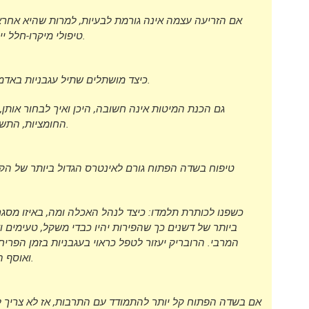
אם הזריעה עצמה אינה גורמת לבעיות, למרות שהיא אחראי
טיפולי מיקרו-חלל ייחשפו ביסודיות בכותרת ולא יגרמו לשאלה אחת נוספת.
כיצד מושתלים שתיל עגבניות באדמה, באיזו שעה ובאיזה מרחק הרובריק יעזור לכם לדעת.
גם הכנת המיטות אינה חשובה, היכן ואיך לבחור אותן,
החומציות, התשובות לשאלות אלו יינתנו לקוראים על ידי מקיף ומקצועי.
טיפוח בשדה הפתוח גורם לאינטרס הגדול ביותר של הקור
כשפנו לכותרת תלמדו: כיצד לנהל האכלה ומה, באיזו מסגר
ביותר של דשנים כך שהפירות יהיו כבדי משקל, טעימים ו
המרבי. הרובריק יעזור לטפל כראוי בעגבניות בזמן הפריח
ואוסף הזרעים מאפשר לך להמשיך ולגדל את הזן שאתה אוהב.
אם בשדה הפתוח קל יותר להתמודד עם התרבות, אז לא צריך ל