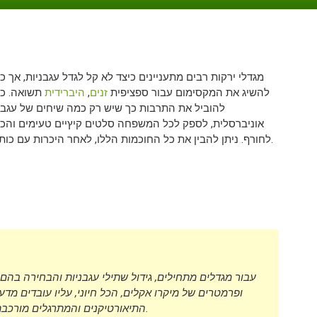
מגדלי ירקות רבים מתעניינים כיצד לא קל לגדל עגבניות, אך כ
להשיג את המקסימום עבור ספציפית
זנים
,
היברידית
תשואה. כי
להוביל את התרבות כך שיש רק כמה שיחים של עגבנ
אוניברסלית, לספק לכל המשפחה סלטים קיץיים טעימים והכנ
לחורף. ניתן להבין את כל החוכמות הללו, לאחר היכרות עם כותרת.
עבור מגדלים מתחילים, גידול שתילי עגבניות והבחירה בהם
ופרמטרים של מיקרו אקלים, הכל חיוני, עליו עובדים מד
התיאורטיקנים והמתרגלים מורכבת לכדי שלם קוהרנטי ומוצגת ברוביקה לתשומת ליבכם.