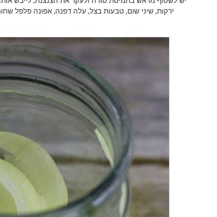
יש לשטוף מראש בתמיסת סודה ולעקר את הצנצנת, לייבש אותה 
ירקות, שיני שום, טבעות בצל, עלה דפנה, אפונה פלפל שחור