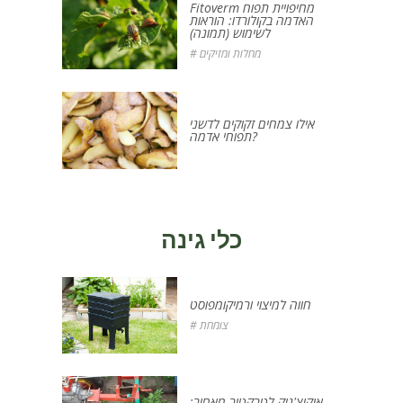
Fitoverm מחיפויית תפוח
האדמה בקולורדו: הוראות
לשימוש (תמונה)
# מחלות ומזיקים
אילו צמחים זקוקים לדשני
תפוחי אדמה?
כלי גינה
חווה למיצוי ורמיקומפוסט
# צומחת
אוקוצ'ניק לטרקטור מאחור: