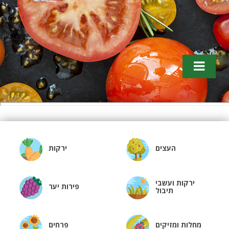
Tomathouse.com. טיפים לגננים
העצים
ירקות
ירקות ועשבי
פירות יער
תיבול
מחלות ומזיקים
פרחים