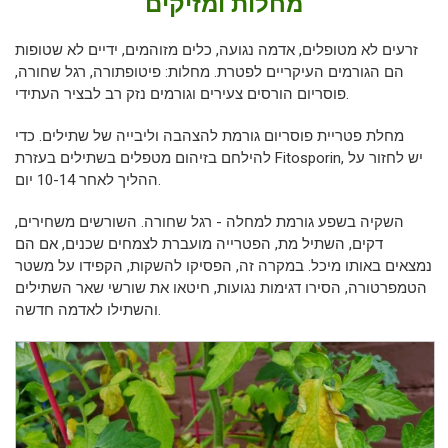
מחלות ומזיקים
זרעים לא מטופלים, אדמה נגועה, כלים מזוהמים, ידיים לא שטופות
הם הגורמים העיקריים לפטרת. מחלות: פיטופתורה, רגל שחורה,
פוסריום הורסים צעירים וגורמים נזק רב לבציר העתידי.
מחלת פטריית פוסריום גורמת להצהבה וליבייה של שתילים. כדי
להילחם בזיהום מטפלים בשתילים בעזרת Fitosporin, יש לחזור על
ההליך לאחר 10-14 יום.
השקיה בשפע גורמת למחלה - רגל שחורה. השורשים משחירים,
דקים, השתיל מת, הפטרייה מועברת לצמחים שכנים, אם הם
נמצאים באותו מיכל. במקרה זה, הפסיקו להשקות, הקפידו על משטר
הטמפרטורה, הסירו דגימות נגועות, חיטאו את שורשי שאר השתילים
והשתילו לאדמה חדשה.