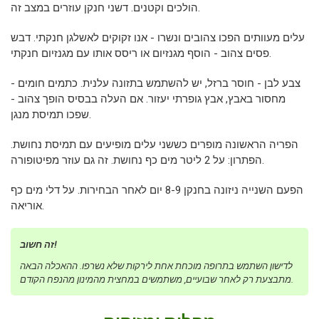
הולכים וקטנים. דשני חנקן עוזרים במצב זה.
עלים מעוותים הפכו צהובים ונשרו - אנו זקוקים לאשלגן חנקתי. דבש
פסים צהוב - הוסף מגנזיום או ריסס אותו עם מגנזיום חנקתי.
צבע לבן - חוסר ברזל, יש להשתמש בתזונה עלנית. כתמים חומים -
מחסור באבץ, אבץ גופרתי יעזור. אם העלה בבסיס הופך צהוב -
שפכו תמיסת מנגן.
הפריה הראשונה מופרים כששני עלים מופיעים עם תמיסת נחושת.
הפתרון: על 2 ליטר מים כף נחושת. זה גם עוזר מפיטופורה.
הפעם השנייה ניזונה בחנקן 8-9 יום לאחר הבחירות. על דלי מים כף
אוריאה.
זה חשוב!
לדישון השתמש בתרופה מוכחת אחת לירקות שלא נשרפו. ההאכלה הבאה
מתבצעת רק לאחר שבועיים, משתמשים במחצית מהמינון מהנפח הקודם.