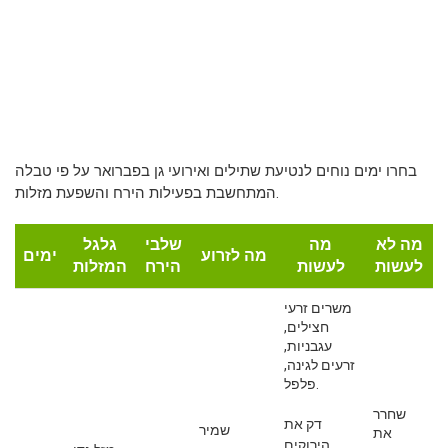
בחרו ימים נוחים לנטיעת שתילים ואירועי גן בפברואר על פי טבלה
המתחשבת בפעילות הירח והשפעת מזלות.
מה לא
מה
שלבי
גלגל
מה לזרוע
ימים
לעשות
לעשות
הירח
המזלות
משרים זרעי
חצילים,
עגבניות,
זרעים לגינה,
פלפל.
שחרר
דק את
שמיר
את
הירוקים