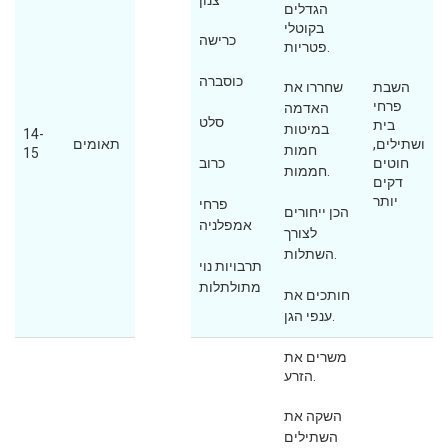
צנון
הגדלים
בקוטלי
כרישה
פטריות.
כוסברה
השבת
שחררו את
פרחי
האדמה
סלט
בית
במיטות
14-
ושתילים,
תאומים
חמות
15
חוטים
כרוב
חממות.
דקים
יותר
פרחי
הכן ייחורים
אמפלניה
לצורך
השתלות.
תרבויות נוי
מתולתלות
חותכים את
ענפי הגן.
משרים את
הזרע.
השקה את
השתילים