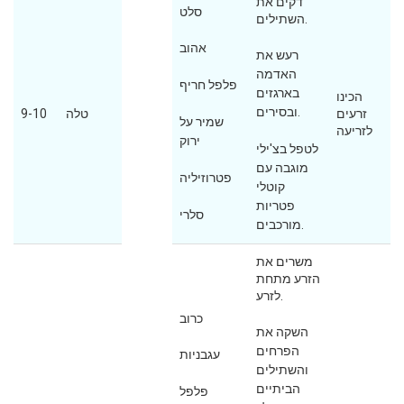
דקים את
סלט
השתילים.
אהוב
רעש את
האדמה
פלפל חריף
בארגזים
הכינו
ובסירים.
זרעים
טלה
9-10
שמיר על
לזריעה
ירוק
לטפל בצ'ילי
מוגבה עם
פטרוזיליה
קוטלי
פטריות
סלרי
מורכבים.
משרים את
הזרע מתחת
לזרע.
כרוב
השקה את
הפרחים
עגבניות
והשתילים
הביתיים
פלפל