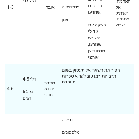
מזל גדי
האדמה,
הנבטים
פטרוזיליה
אל
אובדן
1-3
שנזרעו.
תשתיל
צמחים,
צנון
שפש
השקה את
גידולי
השורש
שנזרעו,
מרחו דשן
אורגני.
הפוך את השאר, אל תעסוק בשום
תרבויות. זמן טוב לקרוא ספרות
4-5 דלי
מיוחדת.
מספר
ירח 5
4-6
6 מזל
חדש
דגים
כרישה
מלפפונים