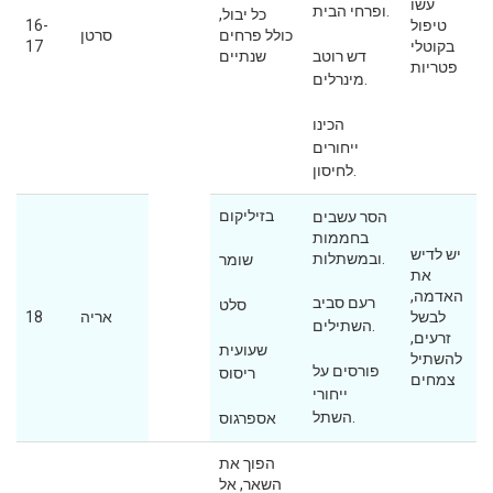
עשו
ופרחי הבית.
כל יבול,
טיפול
16-
כולל פרחים
סרטן
בקוטלי
17
דש רוטב
שנתיים
פטריות
מינרלים.
הכינו
ייחורים
לחיסון.
בזיליקום
הסר עשבים
בחממות
יש לדיש
ובמשתלות.
שומר
את
האדמה,
רעם סביב
סלט
לבשל
אריה
18
השתילים.
זרעים,
שעועית
להשתיל
פורסים על
ריסוס
צמחים
ייחורי
השתל.
אספרגוס
הפוך את
השאר, אל