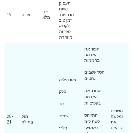
תעסוק
בשום
ירח
תרבויות.
אריה
19
מלא
זמן טוב
לקרוא
ספרות
מיוחדת.
חפור את
האדמה
בחממות.
הסר עשבים
שוטים.
פטרוזיליה
שחרר את
סלק
האדמה
בקפיציות.
גזר
משרים
התייחס
שמיר
ומקשה
מזל
20-
לשתילים
את
בתולה
21
הזרעים
באמצעי
סלרי