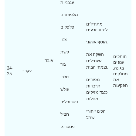
עגבניות
מלפפונים
מתחילים
פלפלים
לנבוט זרעים.
צנון
הוסף אורגני.
קשת
השקה את
חותכים
אובדן
השתילים
ענפים
גזר
וצמחי הבית.
בגינה,
24-
עקרב
מחלקים
25
סלרי
את
מפזרים
הפקעות
תרבויות
עולש
כנגד מזיקים
ומחלות.
פטרוזיליה
הכינו ייחורי
חציל
שתל
פסטרנק