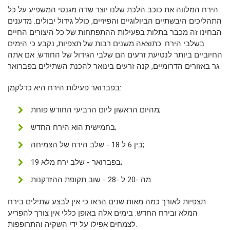
הירח המלווה את כוכב הלכת שלנו יוצר שדה מגנטי המשפיע על כל
התהליכים היבשתיים הביולוגיים והפיזיים, כולל גידול יבולים. מדענים
הבחינו זה מכבר בתלות בפעילות ההתפתחות של כל היצורים החיים
בשלבי הירח. כתוצאה משנים רבות של תצפיות, נקבע כי הימים
החיוביים ביותר לנטיעת זרעים הם שלבי הגידול של החודש. אם אתה
גר באזורים הדרומיים, קנה זרעים בינואר להכנת השתילים בפברואר.
בפברואר פעילות הירח היא כדלקמן:
מהיום הראשון ליום הרביעי החודש פוחת;
בחמישית הוא הירח החדש;
בין 6 ל 18 - שלב הירח של הצמיחה;
19 בפברואר - שלב ירח מלא;
מה -20 ל -28 - שוב תקופת ההזדקנות.
תצפיות לאורך כמה מאות שנים הראו כי אין לבצע שתילים בירח
המלא ובירח החדש. בימים אלה באופן כללי אין צורך להפריע
לצמחים אפילו על ידי השקיה והתרופפות.