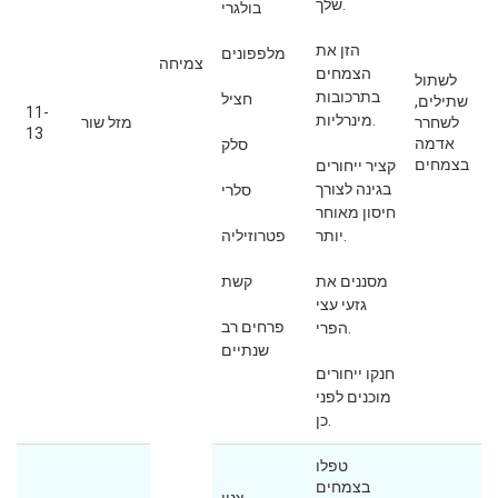
שלך.
בולגרי
הזן את
מלפפונים
צמיחה
הצמחים
לשתול
בתרכובות
חציל
שתילים,
11-
מינרליות.
לשחרר
מזל שור
13
אדמה
סלק
בצמחים
קציר ייחורים
בגינה לצורך
סלרי
חיסון מאוחר
יותר.
פטרוזיליה
מסננים את
קשת
גזעי עצי
פרחים רב
הפרי.
שנתיים
חנקו ייחורים
מוכנים לפני
כן.
טפלו
בצמחים