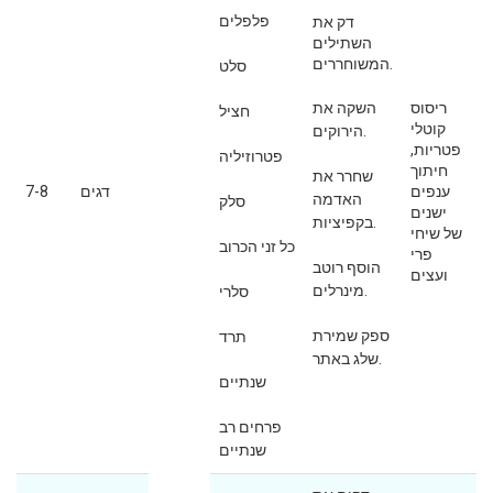
פלפלים
דק את
השתילים
המשוחררים.
סלט
ריסוס
השקה את
חציל
קוטלי
הירוקים.
פטריות,
פטרוזיליה
חיתוך
שחרר את
ענפים
דגים
7-8
האדמה
סלק
ישנים
בקפיציות.
של שיחי
כל זני הכרוב
פרי
הוסף רוטב
ועצים
מינרלים.
סלרי
ספק שמירת
תרד
שלג באתר.
שנתיים
פרחים רב
שנתיים