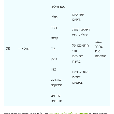
פטרוזיליה
שתילים
סלרי
דקים.
תרד
דשנים תחת
יבולי שורש.
קשת
עשב,
התאמנו על
שחרר
גזר
מזל גדי
28
ייחורי
את
האדמה
ייחורים
סלק
בגינה.
צנון
הסר ענפים
ישנים
שום על
בעצים.
הירוקים
פרחים
תפוחים