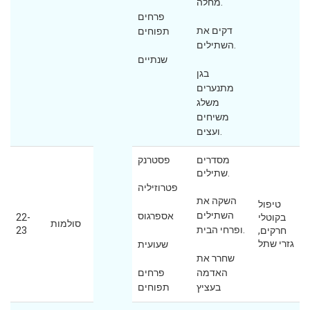
מחלה.
פרחים
דקים את
תפוחים
השתילים.
שנתיים
בגן
מתנערים
משלג
משיחים
ועצים.
מסדרים
פסטרנק
שתילים.
פטרוזיליה
השקה את
טיפול
השתילים
אספרגוס
בקוטלי
22-
סולמות
ופרחי הבית.
חרקים,
23
גזרי שתל
שעועית
שחרר את
האדמה
פרחים
בעציץ
תפוחים