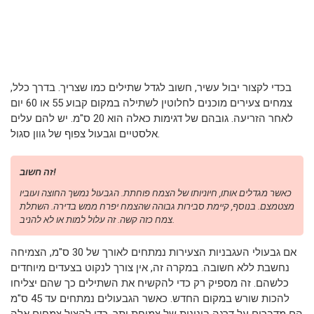
בכדי לקצור יבול עשיר, חשוב לגדל שתילים כמו שצריך. בדרך כלל,
צמחים צעירים מוכנים לחלוטין לשתילה במקום קבוע 55 או 60 יום
לאחר הזריעה. גובהם של דגימות כאלה הוא 20 ס"מ. יש להם עלים
אלסטיים וגבעול צפוף של גוון סגול.
זה חשוב!
כאשר מגדלים אותו, חיוניותו של הצמח פוחתת. הגבעול נמשך החוצה ועוביו
מצטמצם. בנוסף, קיימת סבירות גבוהה שהצמח יפרח ממש בדירה. השתלת
צמח כזה קשה. זה עלול למות או לא להניב.
אם גבעולי העגבניות הצעירות נמתחים לאורך של 30 ס"מ, הצמיחה
נחשבת ללא חשובה. במקרה זה, אין צורך לנקוט בצעדים מיוחדים
כלשהם. זה מספיק רק כדי להקשיח את השתילים כך שהם יצליחו
להכות שורש במקום החדש. כאשר הגבעולים נמתחים עד 45 ס"מ