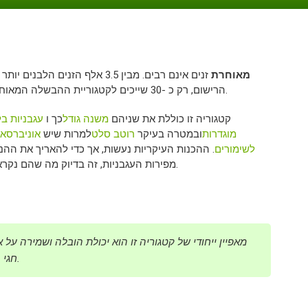
מאוחרת
זנים אינם רבים. מבין 3.5 אלף הזנים הלבנים יו
הרישום, רק כ -30 שייכים לקטגוריית ההבשלה המאוחרת.
קטגוריה זו כוללת את שניהם
משנה גודל
כך ו
עגבניות בל
מוגדרות
ובמטרה בעיקר
רוטב סלט
למרות שיש
אוניברסאל
לשימורים
. ההכנות העיקריות נעשות, אך כדי להאריך את ההנ
מפירות העגבניות, זה בדיוק מה שהם נקראים.
מאפיין ייחודי של קטגוריה זו הוא יכולת הובלה ושמירה על
חגי השנה החדשה. זנים מאוחרים עמידים למחלות ופוריים.