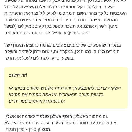
לא ניתן לטפל בסרטן חיידקים, טחב אבקתי, שבר מאוחר של פסיפס
העלים, התלתל והקלדוספוריה. מחלות אלה משפיעות על יבול
העגבניות כל כך מהר ששום חומר כימי לא יכול לעצור את התפתחות
המחלה. הפיתרון הנכון היחיד יהיה להסיר את השיחים הנגועים
מהגן, לשרוף אותם. אל תשכח לטפל בקרקע בכימיקלים (למשל
פיטוספורין) או אפילו לשנות את שכבת האדמה.
במקרה שהופעתם של כתמים צהובים נגרמת כתוצאה מעודף של
חומרים מזינים, כמו חנקן, במקרה זה, יישום זרחן לאדמה והשקה
בשפע יסייעו לשתילים לעכל את הדשן.
זה חשוב!
השקיה צריכה להתבצע אך ורק תחת השורש, מוקדם בבוקר או
בשעות הערב המאוחרות. אז אתה מפחית את הסיכון
להתפתחות זיהומים פטרייתיים.
עם מחסור באשלגן, הוסף אשלגן סולפיד לאדמה או אשלגן
מונופוספט. עם חוסר נחושת, השקיה עם גופרת נחושת. אם לא
מספיק סידן - סידן חנקתי.