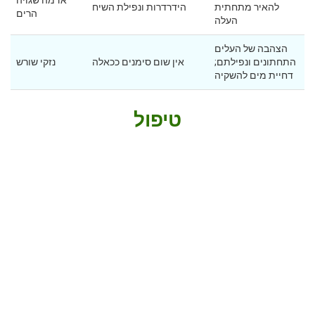
אדמה שגויה
להאיר מתחתית
הידרדרות ונפילת השיח
הרים
העלה
הצהבה של העלים
התחתונים ונפילתם;
אין שום סימנים ככאלה
נזקי שורש
דחיית מים להשקיה
טיפול