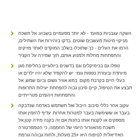
השקה עגבניות במועד - לא יותר מפעמיים בשבוע. אל תשכח
מניקוי מיטות מעשבים שוטים. בדקו בזהירות את השתילים,
הרמו את העלים - כך שתוכלו בשלב המוקדם לאתר מזיקים
והתפתחות מחלות ולמנוע אותם, תוך שמירה על הקציר.
טפלו גם בכימיקלים וגם בדשנים ביולוגיים בחליפת מגן
מיוחדת ובעזרת כפפות גומי. יש להקפיד שלא יהיו ילדים או
בעלי חיים בקרבת מקום. במזג אוויר גשום וביום שמש, אל
תבצע את הטיפול, קיים סיכון גבוה להפחתת יעילות התרופות
והתפתחות זיהומים פטרייתיים.
עקוב אחר כללי סיבוב היבול ואל תשתמש באדמה שנדבקה
בעבר או ששימשה בעבר למטרות אחרות. עדיף להזמין אותו
מספקים או לקנות אותו בחנות אם זה בקנה מידה קטן.אל
תשכח מהאוורור היומי של החממה, כי הטמפרטורה
האידיאלית לטיפוח היא +25 מעלות, ולחות גבוהה גורמת