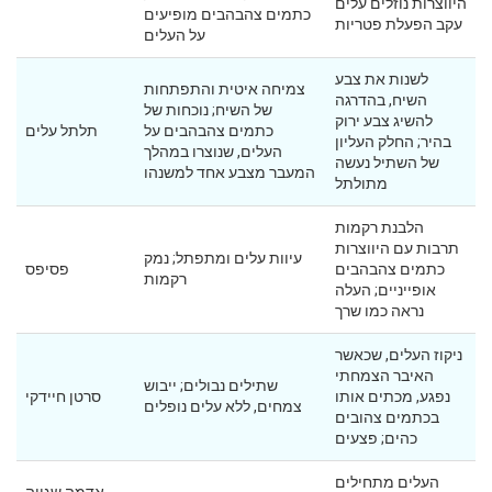
היווצרות נוזלים עלים
כתמים צהבהבים מופיעים
עקב הפעלת פטריות
על העלים
לשנות את צבע
צמיחה איטית והתפתחות
השיח, בהדרגה
של השיח; נוכחות של
להשיג צבע ירוק
כתמים צהבהבים על
תלתל עלים
בהיר; החלק העליון
העלים, שנוצרו במהלך
של השתיל נעשה
המעבר מצבע אחד למשנהו
מתולתל
הלבנת רקמות
תרבות עם היווצרות
עיוות עלים ומתפתל; נמק
כתמים צהבהבים
פסיפס
רקמות
אופייניים; העלה
נראה כמו שרך
ניקוז העלים, שכאשר
האיבר הצמחתי
שתילים נבולים; ייבוש
נפגע, מכתים אותו
סרטן חיידקי
צמחים, ללא עלים נופלים
בכתמים צהובים
כהים; פצעים
העלים מתחילים