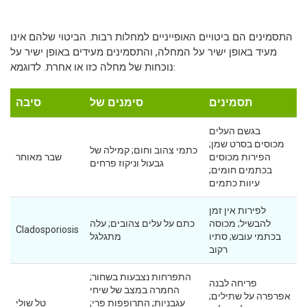
התסמינים הם ביטויים האופייניים למחלות רבות. הביטוי שלהם אינו
מעיד באופן ישיר על המחלה, והתסמינים מעידים באופן ישיר על
נוכחות של מחלה כזו או אחרת. לדוגמא:
תסמינים
סימנים של
סיבה
בגשם העלים
מכוסים בסרט שמן;
כתמי צהוב וחום; קמילה של
הפירות מכוסים
שבר מאוחר
גבעול וניקוז פרחים
בכתמים חומים;
עיוות כתמים
לפירות אין זמן
להבשיל; מכוסה
כתם על עלים צהובים; עלה
Cladosporiosis
בכתמי עובש; סתיו
מתגלגל
רקוב
התפרחות נצבעות בשחור;
פריחה לבנה
החמרה במצב של שיחי
אפרפרה על שתילים;
עגבניות; התרופפות פרי;
טל שולי