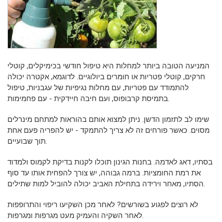
המניעה הטובה ביותר למחלות היא טיפול חודשי בכימיקלים, קוטלי
חרקים, קוטלי פטריות או חומרים ביולוגיים. לדוגמא, אקטרה יכולה
להתמודד עם פטריות, עם מחלות נגיפיות של עגבניות, טיפול
בתמיסת קרבופוס, ועם חיבה חיידקית - עם פחמימות.
שימו לב לתזמון הדשן. ניתן למצוא אותם בהוראות למתחם מינרלים
מסוים. כאשר פורחים זה לא צריך להתמקד - יש להפריה פעם אחת
תוך שבועיים.
בסתיו, דאג לאדמה. בחנות הגינון תוכלו לקנות בדיקת לקמוס ולמדוד
את רמת החומציות. ברמה גבוהה, יש צורך להפחית אותו עד סוף
הסתיו, מאחר וירידה בתחילת האביב יכולה להוביל למות שתילים.
לא רוצים לפגוע בשורשים? לאחר מכן השקיעו ריפוי והתרופפות
לאחר השקיה והעמיק מעט מגרפות ומגרפות.