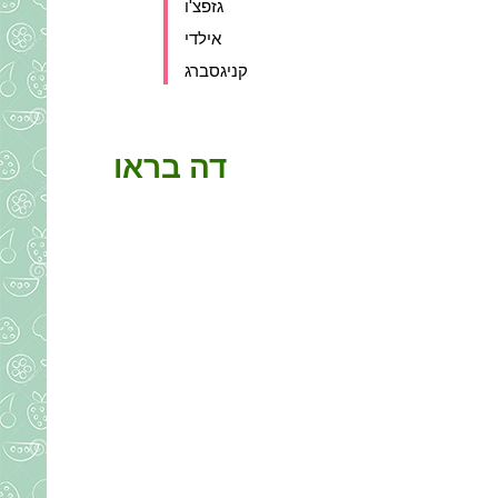
גזפצ'ו
אילדי
קניגסברג
דה בראו