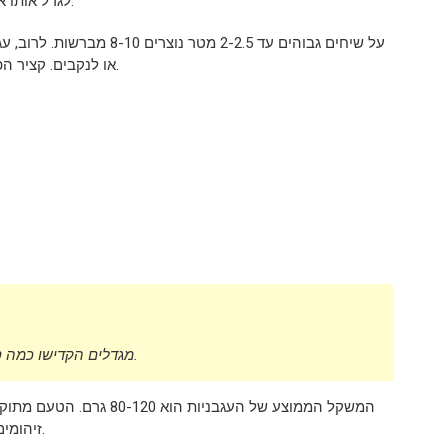
srednepozdny, לגדל אותו אפילו בצפון-מערב סיביר, נטוע במקלטים.
או לנקבים. קציר הפירות מתחיל בעוד 120-125 יום, במצב של בשלות טכנית.
מגדלים הקדישו כמה סוגים מסוגם דה בראו, עם פירות בצבעים וצורות שונות.
המשקל הממוצע של העגבניות ה
זיהומים, סובל מעט הצללות, מניב יבול גם בעונה רעה לעגבניות.