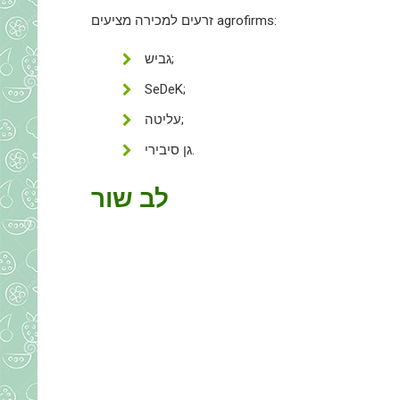
זרעים למכירה מציעים agrofirms:
גביש;
SeDeK;
עליטה;
גן סיבירי.
לב שור