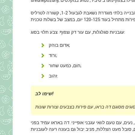
על שיחים גבוהים עד 2-2.5 מטר נוצרים 8-10 מברשות. לרוב, עגבנייה בלתי מוגדרת נשאבת לגבעול 1-2, קשורה לטרליס
עגבניות סגלגלות, עם עור דק וצפוף. צבע תלוי בסוג:
אדום בוהק;
ורוד;
חום, כמעט שחור;
זהוב.
שימו לב!
וא 80-120 גרם. הטעם מתוק, נעים, עם טעם לוואי עגבני אופייני. דה באראו עמיד בפני