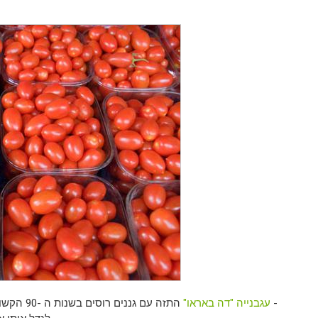
עגבנייה "דה באראו"
התזה עם ג