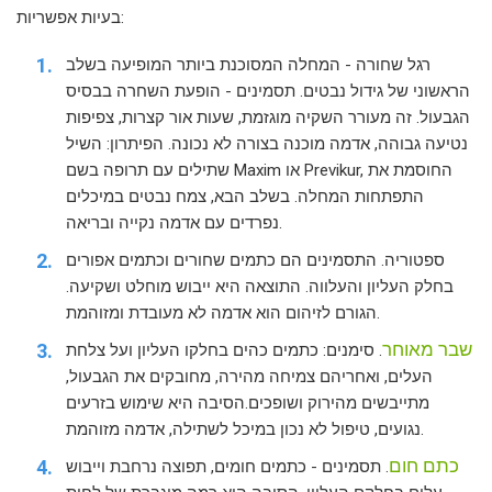
בעיות אפשריות:
רגל שחורה - המחלה המסוכנת ביותר המופיעה בשלב
הראשוני של גידול נבטים. תסמינים - הופעת השחרה בבסיס
הגבעול. זה מעורר השקיה מוגזמת, שעות אור קצרות, צפיפות
נטיעה גבוהה, אדמה מוכנה בצורה לא נכונה. הפיתרון: השיל
שתילים עם תרופה בשם Maxim או Previkur, החוסמת את
התפתחות המחלה. בשלב הבא, צמח נבטים במיכלים
נפרדים עם אדמה נקייה ובריאה.
ספטוריה. התסמינים הם כתמים שחורים וכתמים אפורים
בחלק העליון והעלווה. התוצאה היא ייבוש מוחלט ושקיעה.
הגורם לזיהום הוא אדמה לא מעובדת ומזוהמת.
שבר מאוחר
. סימנים: כתמים כהים בחלקו העליון ועל צלחת
העלים, ואחריהם צמיחה מהירה, מחובקים את הגבעול,
מתייבשים מהירוק ושופכים.הסיבה היא שימוש בזרעים
נגועים, טיפול לא נכון במיכל לשתילה, אדמה מזוהמת.
כתם חום
. תסמינים - כתמים חומים, תפוצה נרחבת וייבוש