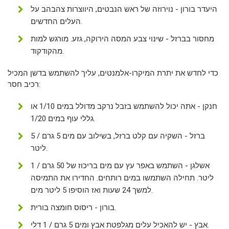
היעדר בורון - נוירוזה של ראש הנבטים, היווצרות צהבהב על
העלים החדשים.
מחסור בברזל - שינוי צבע המסה הירוקה, גזע. מורגש למות
מהקודקוד.
כדי לחדש את יתרת המיקרו-אלמנטים, עליך להשתמש בדשן המכיל
רכיב חסר:
חנקן - אתה יכול להשתמש בזבל נרקב מדולל במים 1/10 או
גללי עוף במים 1/20.
ברזל - השקיה עם קלט ברזל, בשילוב עם מים 5 גרם / 5
ליטר.
אשלגן - השתמש באפר עץ עם מים בריכוז של 50 גרם / 1
ליטר. תחילה השתמשו במים רותחים. החדירו את התמיסה
למשך 24 שעות ואז הוסיפו 5 ליטר מים.
בורון - ריסוס חומצה בורית.
אבץ - יש להאכיל עלים מגלפטת אבץ ומים 5 גרם / 1 דלי.