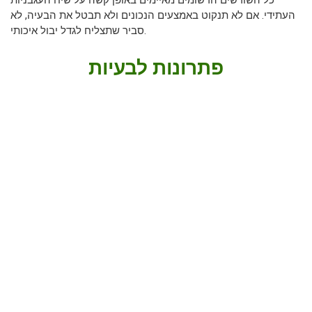
כל השורשים הרשומים מאיימים באופן קשה על שיח העגבניות
העתידי. אם לא תנקוט באמצעים הנכונים ולא תבטל את הבעיה, לא
סביר שתצליח לגדל יבול איכותי.
פתרונות לבעיות