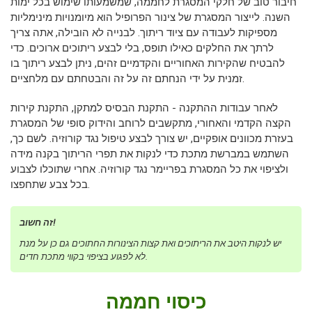
חיבור טוב של חלקי המסגרת לחממה, שמשמעותו שימוש בכל ימות
השנה. לייצור המסגרת של צינור הפרופיל הוא מיומנויות מינימליות
מספיקות לעבודה עם ציוד ריתוך. לבנייה לא הובילה, אתה צריך
לרתך את החלקים כאילו תופס, בלי לבצע ריתוכים ארוכים. כדי
להבטיח שהקירות האחוריים והקדמיים זהים, ניתן לבצע ריתוך בו
זמנית על ידי הנחתם זה על זה והבטחתם עם מלחציים.
לאחר עבודות ההתקנה - התקנת הבסיס למתקן, התקנת קירות
הקצה הקדמי והאחורי, מתקשבים לרוחב והידוק סופי של המסגרת
בעזרת מכוונים אופקיים, יש צורך לבצע טיפול נגד קורוזיה. לשם כך,
השתמש במברשת מתכת כדי לנקות את תפרי הריתוך בקנה מידה
ולציפוי את כל המסגרת בפריימר נגד קורוזיה. אחרי שתוכלו לצבוע
בכל צבע שתחפצו.
זה חשוב!
יש לנקות היטב את הריתוכים ואת קצות הצינורות החתוכים גם כן על מנת
לא לפגוע בציפוי בקווי מתכת חדים.
כיסוי חממה