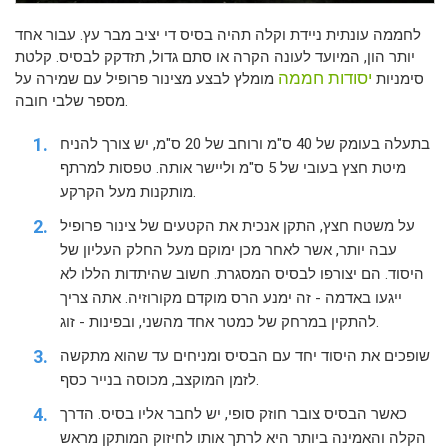
לחממה עונתית ניידת וקלה תהיה בסיס די יציב מבר עץ. עבור אחד
יותר הון, המיועד לעונה הקרה או סתם גדול, תזדקק לבסיס. קלטת
יסודות חממה
סימניות
מומלץ לבצע מצינור פרופיל עם שמירה על
מספר שלבי חובה.
בתעלה בעומק של 40 ס"מ ורוחב של 20 ס"מ, יש צורך להניח
מיטת חצץ בעובי של 5 ס"מ וליישר אותה. טפסות למרתף
מותקנות מעל הקרקע.
על משטח חצץ, התקן אנכית את הקטעים של צינור פרופיל
עבה יותר, אשר לאחר מכן ימוקם מעל החלק העליון של
היסוד. הם יצורפו לבסיס המסגרת. חשוב שהיתדות הללו לא
ייגעו באדמה - זה ימנע הרס מוקדם מקורוזיה. אתה צריך
להתקין במרחק של כמטר אחד מהשני, ובפינות - זוג.
שופכים את היסוד יחד עם הבסיס ומניחים עד שהוא מתקשה
לזמן המוקצב, מכוסה בנייר כסף.
כאשר הבסיס צובר חוזק סופי, יש לחבר אליו בסיס. הדרך
הקלה והאמינה ביותר היא לרתך אותו לחיזוק המותקן מראש