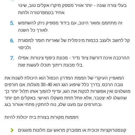
בעלי צורה שונה - יותר אוויר מספק מיקרו אקלים טוב, שינוי
אחיד בטמפרטורה ולחות.
זה מתחמם ומואר היטב, עם בידוד מספיק ניתן להשתמש
לאורך כל השנה.
קל לחשב ולעצב בכמות מינימלית של שאריות חומר למסגרת
ולכיסוי.
ההרכבה אינה דורשת ציוד נדיר - מכונת כיפוף צינורות. אפילו
בלי מכונת ריתוך תוכלו לעשות זאת.
המאפיין העיקרי של חממת המדרון הכפול הוא היכולת לשנות את
גובה הרכס. בדרך כלל שיפוע הגג הוא 30-40 מעלות. אם חורפים
מושלגים ואין אפשרות לנקות את הגג, עדיף להפוך אותו תלול יותר כך
שהשלג לא יצטבר, אלא זוחל תחת משקלו האישי. באקלים חם יותר
ובחורפים עם מעט שלג, נוח להתקין פתחי אוורור בגג.
חממות מקורות בצורת בית יכולות להיות:
קונסטרוקציות זכוכית או מפוברק מראש עם חלונות מזוגגים