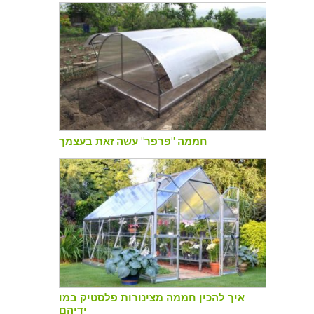
חממה "פרפר" עשה זאת בעצמך
איך להכין חממה מצינורות פלסטיק במו
ידיהם