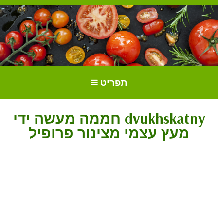
הכל על עגבניות. גידול עגבניות.
גידול וטיפול בעגבניות
תפריט
זנים ושתילים.
חממה מעשה ידי dvukhskatny
מעץ עצמי מצינור פרופיל