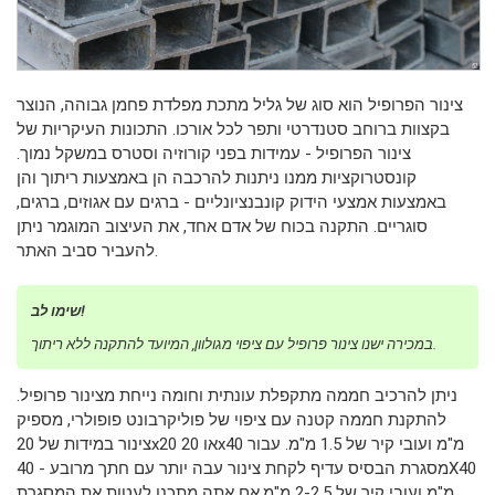
צינור הפרופיל הוא סוג של גליל מתכת מפלדת פחמן גבוהה, הנוצר
בקצוות ברוחב סטנדרטי ותפר לכל אורכו. התכונות העיקריות של
צינור הפרופיל - עמידות בפני קורוזיה וסטרס במשקל נמוך.
קונסטרוקציות ממנו ניתנות להרכבה הן באמצעות ריתוך והן
באמצעות אמצעי הידוק קונבנציונליים - ברגים עם אגוזים, ברגים,
סוגריים. התקנה בכוח של אדם אחד, את העיצוב המוגמר ניתן
להעביר סביב האתר.
שימו לב!
במכירה ישנו צינור פרופיל עם ציפוי מגולוון, המיועד להתקנה ללא ריתוך.
ניתן להרכיב חממה מתקפלת עונתית וחומה נייחת מצינור פרופיל.
להתקנת חממה קטנה עם ציפוי של פוליקרבונט פופולרי, מספיק
צינור במידות של 20x20 או 20x40 מ"מ ועובי קיר של 1.5 מ"מ. עבור
מסגרת הבסיס עדיף לקחת צינור עבה יותר עם חתך מרובע - 40X40
מ"מ ועובי קיר של 2-2.5 מ"מ.אם אתה מתכנן לעטות את המסגרת